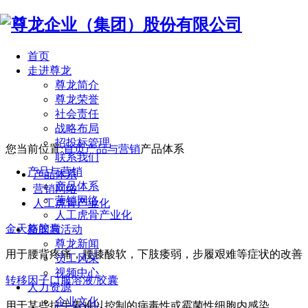
首页
走进尊龙
尊龙简介
尊龙荣誉
社会责任
战略布局
招投标管理
您当前位置:
首页
产品与营销
产品体系
联系我们
产品与营销
产品体系
产品体系
营销网络
营销网络
人工虎骨产业化
人工虎骨产业化
金天格胶囊
新闻与活动
尊龙新闻
用于腰背疼痛，腰膝酸软，下肢痿弱，步履艰难等症状的改善
员工风采
视频中心
转移因子口服溶液/胶囊
人力资源
企业文化
用于某些抗生素难以控制的病毒性或霉菌性细胞内感染