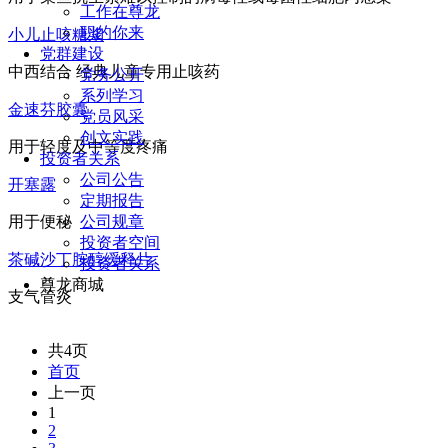
工作在尊龙
职的你来
小儿止咳糖浆
党群建设
中西结合 经典儿童专用止咳药
党务公开
系列学习
金速芬胶囊
党员风采
创文实践
用于轻度及中等度疼痛
投资者关系
公司公告
开塞露
定期报告
公司规章
用于便秘
投资者空间
茶碱沙丁胺醇缓释片
投资者关系
尊龙商城
支气管炎
共4页
首页
上一页
1
2